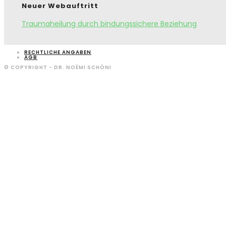
Neuer Webauftritt
Traumaheilung durch bindungssichere Beziehung
RECHTLICHE ANGABEN
AGB
© COPYRIGHT - DR. NOËMI SCHÖNI