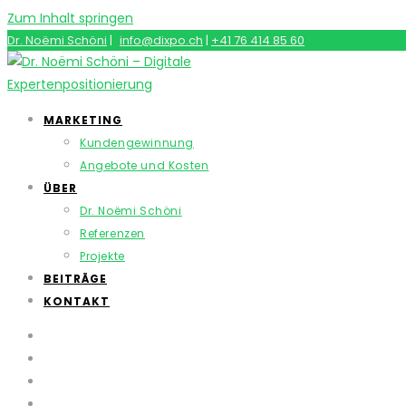
Zum Inhalt springen
Dr. Noëmi Schöni
|
info@dixpo.ch
|
+41 76 414 85 60
MARKETING
Kundengewinnung
Angebote und Kosten
ÜBER
Dr. Noëmi Schöni
Referenzen
Projekte
BEITRÄGE
KONTAKT