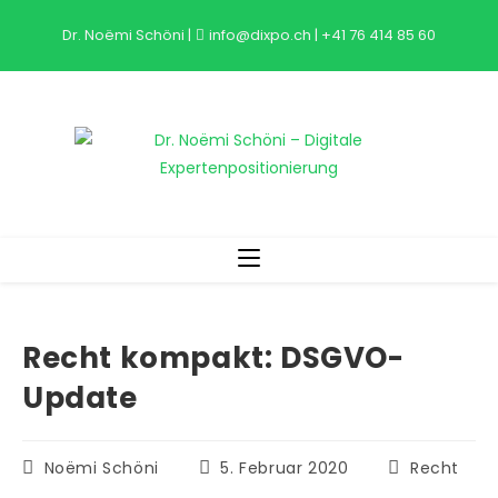
Zum
Dr. Noëmi Schöni
|
info@dixpo.ch
|
+41 76 414 85 60
Inhalt
springen
Recht kompakt: DSGVO-
Update
Beitrags-
Beitrag
Beitrags-
Noëmi Schöni
5. Februar 2020
Recht
Autor:
veröffentlicht:
Kategorie: