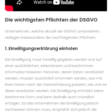
Die wichtigsten Pflichten der DSGVO
Unternehmen, welche aktuell der DSGVO unterstehen,
obliegen insbesondere die nachfolgenden Pflichten:
1. Einwilligungserklärung einholen
Die Einwilligung muss freiwillig gegeben werden und auf
einer ausführlichen, erkennbaren und bestimmten
Information basieren. Personen, deren Daten verarbeitet
werden, müssen ausführlich informiert werden, was mit
ihren Daten nach der Datenerhebung passiert, wie und wo
diese verarbeitet werden. Die Einwilligung erfordert keine
bestimmte Form und kann deshalb auch mündlich
erfolgen. Da das Unternehmen die Einwilligung jedoch
nachweisen können muss, empfiehlt sich jedoch die