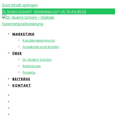
Zum Inhalt springen
Dr. Noëmi Schöni
|
info@dixpo.ch
|
+41 76 414 85 60
MARKETING
Kundengewinnung
Angebote und Kosten
ÜBER
Dr. Noëmi Schöni
Referenzen
Projekte
BEITRÄGE
KONTAKT