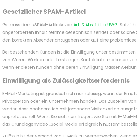
Gesetzlicher SPAM-Artikel
Gemäss dem «SPAM-Artikel» von
Art. 3 Abs. 1 lit. o UWG
, Satz 1
angeforderten Inhalt fernmeldetechnisch sendet oder solche Se
den korrekten Absender anzugeben oder auf eine problemlose
Bei bestehenden Kunden ist die Einwilligung unter bestimmten V
von Waren, Werken oder Leistungen Kontaktinformationen von K
wenn er diesen Kunden ohne deren Einwilligung Massenwerbung
Einwilligung als Zulässigkeitserfordernis
E-Mail-Marketing ist grundsätzlich nur zulässig, wenn der Empf
Privatperson oder ein Unternehmen handelt. Das Zustellen von
wieder, dass nachdem ich mit jemanden Visitenkarten ausgetaus
unprofessionell. Wenn Sie sich nun fragen, wie Sie mit E-Mail-
das Grundlagenvideo „Social Media erfolgreich nutzen“ bestelle
Zulässig ist der Versand von E-Mails zu Werbezwecken, wenn s