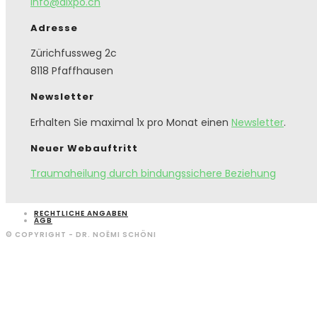
info@dixpo.ch
Adresse
Zürichfussweg 2c
8118 Pfaffhausen
Newsletter
Erhalten Sie maximal 1x pro Monat einen
Newsletter
.
Neuer Webauftritt
Traumaheilung durch bindungssichere Beziehung
RECHTLICHE ANGABEN
AGB
© COPYRIGHT - DR. NOËMI SCHÖNI