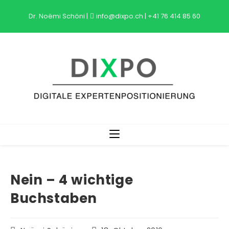
Zum
Dr. Noëmi Schöni
|
info@dixpo.ch
|
+41 76 414 85 60
Inhalt
springen
Nein – 4 wichtige
Buchstaben