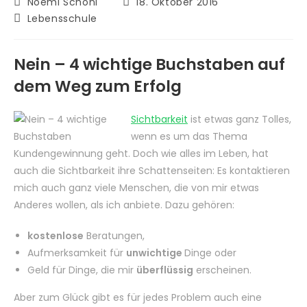
Beitrags-
Beitrag
Noëmi Schöni
18. Oktober 2016
Autor:
veröffentlicht:
Beitrags-
Lebensschule
Kategorie:
Nein – 4 wichtige Buchstaben auf
dem Weg zum Erfolg
Sichtbarkeit
ist etwas ganz Tolles,
wenn es um das Thema
Kundengewinnung geht. Doch wie alles im Leben, hat
auch die Sichtbarkeit ihre Schattenseiten: Es kontaktieren
mich auch ganz viele Menschen, die von mir etwas
Anderes wollen, als ich anbiete. Dazu gehören:
kostenlose
Beratungen,
Aufmerksamkeit für
unwichtige
Dinge oder
Geld für Dinge, die mir
überflüssig
erscheinen.
Aber zum Glück gibt es für jedes Problem auch eine