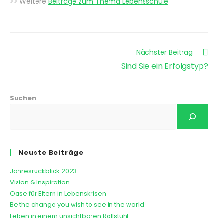
>> Weitere
Beiträge zum Thema Lebensschule
Weitere
Nächster Beitrag
Artikel
Sind Sie ein Erfolgstyp?
ansehen
Suchen
Neuste Beiträge
Jahresrückblick 2023
Vision & Inspiration
Oase für Eltern in Lebenskrisen
Be the change you wish to see in the world!
Leben in einem unsichtbaren Rollstuhl