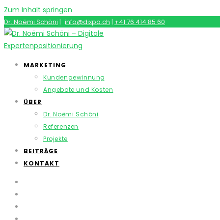
Zum Inhalt springen
Dr. Noëmi Schöni
|
info@dixpo.ch
|
+41 76 414 85 60
MARKETING
Kundengewinnung
Angebote und Kosten
ÜBER
Dr. Noëmi Schöni
Referenzen
Projekte
BEITRÄGE
KONTAKT