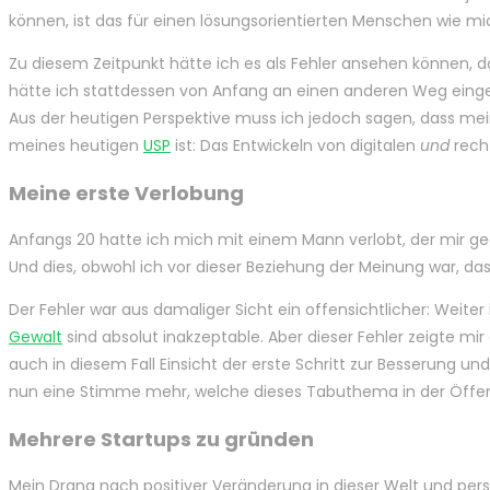
können, ist das für einen lösungsorientierten Menschen wie mi
Zu diesem Zeitpunkt hätte ich es als Fehler ansehen können, das
hätte ich stattdessen von Anfang an einen anderen Weg einge
Aus der heutigen Perspektive muss ich jedoch sagen, dass mei
meines heutigen
USP
ist: Das Entwickeln von digitalen
und
rech
Meine erste Verlobung
Anfangs 20 hatte ich mich mit einem Mann verlobt, der mir g
Und dies, obwohl ich vor dieser Beziehung der Meinung war, d
Der Fehler war aus damaliger Sicht ein offensichtlicher: Weit
Gewalt
sind absolut inakzeptable. Aber dieser Fehler zeigte mi
auch in diesem Fall Einsicht der erste Schritt zur Besserung u
nun eine Stimme mehr, welche dieses Tabuthema in der Öffentl
Mehrere Startups zu gründen
Mein Drang nach positiver Veränderung in dieser Welt und p