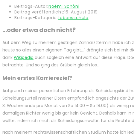
Beitrags-Autor:
Noëmi Schöni
Beitrag veröffentlicht:
16. August 2019
Beitrags-Kategorie:
Lebensschule
…oder etwa doch nicht?
Auf dem Weg zu meinem gestrigen Zahnarzttermin habe ich zu
heute so alles einen eigenen Tag gibt…“ drängte sich bei mir d
dank
Wikipedia
auch sogleich eine Antwort auf diese Frage. Doc
betrachte. Und so ging das Grübeln gleich los…
Mein erstes Karriereziel?
Aufgrund meiner persönlichen Erfahrung als Scheidungskind ha
Scheidungsurteil meiner Eltern empfand ich angesichts der Zu
3. Wochenende pro Monat von Sa 14.00 – So 18.00) als wenig 
damaligen Richter wenig bis gar kein Gewicht. Deshalb kam in m
wollte, indem ich mich als Scheidungsanwältin für die Rechte 
Nach meinem rechtswissenschaftlichen Studium hatte ich jedoch 