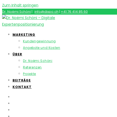
Zum Inhalt springen
Dr. Noëmi Schöni
|
info@dixpo.ch
|
+41 76 414 85 60
MARKETING
Kundengewinnung
Angebote und Kosten
ÜBER
Dr. Noëmi Schöni
Referenzen
Projekte
BEITRÄGE
KONTAKT