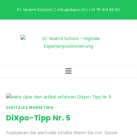
Zum
Dr. Noëmi Schöni
|
info@dixpo.ch
|
+41 76 414 85 60
Inhalt
springen
DIGITALES MARKETING
DiXpo-Tipp Nr. 5
Publizieren Sie wertvolle Inhalte Wenn Sie mit Social