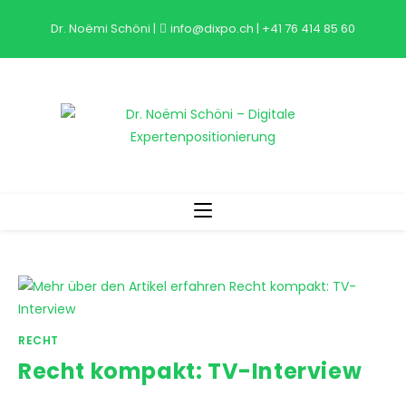
Zum
Dr. Noëmi Schöni
|
info@dixpo.ch
|
+41 76 414 85 60
Inhalt
springen
RECHT
Recht kompakt: TV-Interview