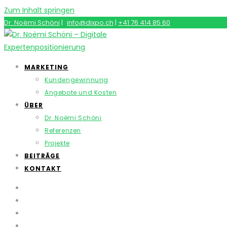
Zum Inhalt springen
Dr. Noëmi Schöni
|
info@dixpo.ch
|
+41 76 414 85 60
MARKETING
Kundengewinnung
Angebote und Kosten
ÜBER
Dr. Noëmi Schöni
Referenzen
Projekte
BEITRÄGE
KONTAKT