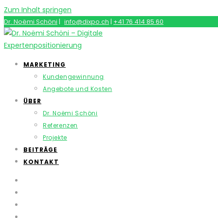
Zum Inhalt springen
Dr. Noëmi Schöni
|
info@dixpo.ch
|
+41 76 414 85 60
MARKETING
Kundengewinnung
Angebote und Kosten
ÜBER
Dr. Noëmi Schöni
Referenzen
Projekte
BEITRÄGE
KONTAKT