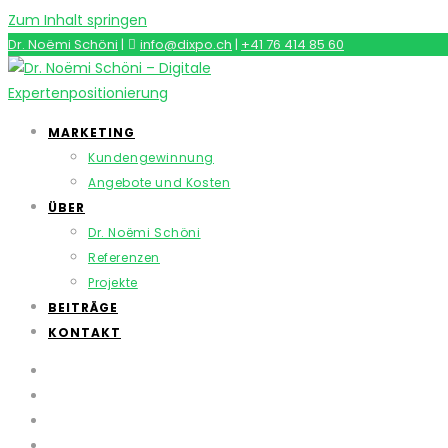
Zum Inhalt springen
Dr. Noëmi Schöni
|
info@dixpo.ch
|
+41 76 414 85 60
MARKETING
Kundengewinnung
Angebote und Kosten
ÜBER
Dr. Noëmi Schöni
Referenzen
Projekte
BEITRÄGE
KONTAKT