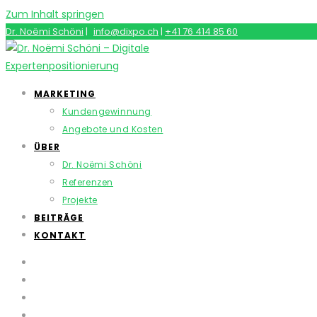
Zum Inhalt springen
Dr. Noëmi Schöni
|
info@dixpo.ch
|
+41 76 414 85 60
MARKETING
Kundengewinnung
Angebote und Kosten
ÜBER
Dr. Noëmi Schöni
Referenzen
Projekte
BEITRÄGE
KONTAKT