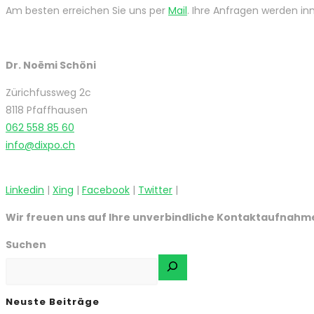
Am besten erreichen Sie uns per
Mail
. Ihre Anfragen werden inn
Dr. Noëmi Schöni
Zürichfussweg 2c
8118 Pfaffhausen
062 558 85 60
info@dixpo.ch
Linkedin
|
Xing
|
Facebook
|
Twitter
|
Wir freuen uns auf Ihre unverbindliche Kontaktaufnahme 
Suchen
Neuste Beiträge