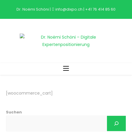
Zum
Dr. Noëmi Schöni
|
info@dixpo.ch
|
+41 76 414 85 60
Inhalt
springen
[woocommerce_cart]
Suchen