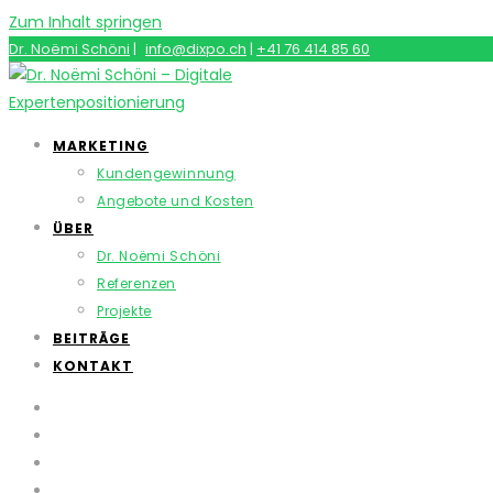
Zum Inhalt springen
Dr. Noëmi Schöni
|
info@dixpo.ch
|
+41 76 414 85 60
MARKETING
Kundengewinnung
Angebote und Kosten
ÜBER
Dr. Noëmi Schöni
Referenzen
Projekte
BEITRÄGE
KONTAKT