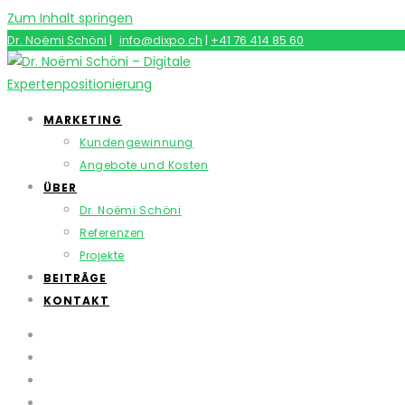
Zum Inhalt springen
Dr. Noëmi Schöni
|
info@dixpo.ch
|
+41 76 414 85 60
MARKETING
Kundengewinnung
Angebote und Kosten
ÜBER
Dr. Noëmi Schöni
Referenzen
Projekte
BEITRÄGE
KONTAKT