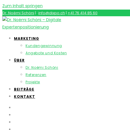
Zum Inhalt springen
Dr. Noëmi Schöni
|
info@dixpo.ch
|
+41 76 414 85 60
MARKETING
Kundengewinnung
Angebote und Kosten
ÜBER
Dr. Noëmi Schöni
Referenzen
Projekte
BEITRÄGE
KONTAKT