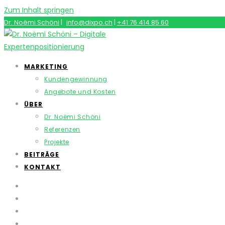
Zum Inhalt springen
Dr. Noëmi Schöni
|
info@dixpo.ch
|
+41 76 414 85 60
MARKETING
Kundengewinnung
Angebote und Kosten
ÜBER
Dr. Noëmi Schöni
Referenzen
Projekte
BEITRÄGE
KONTAKT