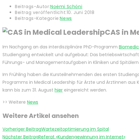
Beitrags-Autor:
Noëmi Schöni
Beitrag veröffentlicht:
10. Juni 2018
Beitrags-Kategorie:
News
CAS in M
Im Nachgang an das interdisziplinäre PhD-Programm
Biomedic
Studiengang entwickelt und aufgebaut: Das betriebswirtscha
Führungs- und Managementaufgaben in Kliniken und Spitälern 
Im Frühling haben die Kursteilnehmenden des ersten Studie
Programms in Medical Leadership für Ärzte und Ärztinnen aus K
kann bis zum 31. August
hier
eingereicht werden.
>> Weitere
News
Weitere Artikel ansehen
Vorheriger Beitrag
Wartezeitoptimierung im Spital
Nächster Beitrag
Referat «Kundengewinnung im Internet»