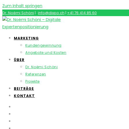
Zum Inhalt springen
Dr. Noëmi Schöni
|
info@dixpo.ch
|
+41 76 414 85 60
MARKETING
Kundengewinnung
Angebote und Kosten
ÜBER
Dr. Noëmi Schöni
Referenzen
Projekte
BEITRÄGE
KONTAKT