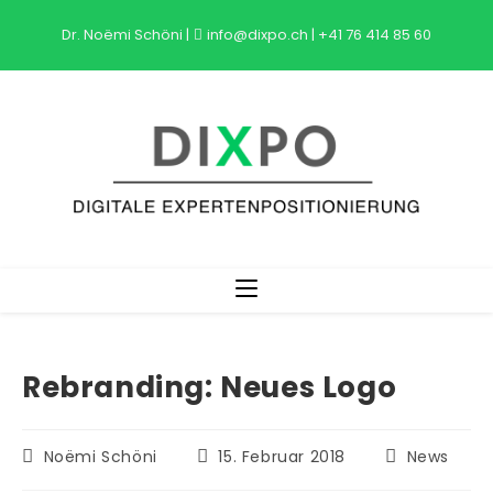
Zum
Dr. Noëmi Schöni
|
info@dixpo.ch
|
+41 76 414 85 60
Inhalt
springen
Rebranding: Neues Logo
Beitrags-
Beitrag
Beitrags-
Noëmi Schöni
15. Februar 2018
News
Autor:
veröffentlicht:
Kategorie: