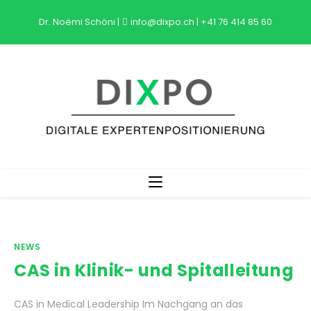
Zum
Dr. Noëmi Schöni
|
info@dixpo.ch
|
+41 76 414 85 60
Inhalt
springen
NEWS
CAS in Klinik- und Spitalleitung
CAS in Medical Leadership Im Nachgang an das