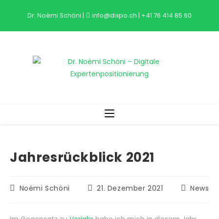
Zum
Dr. Noëmi Schöni
|
info@dixpo.ch
|
+41 76 414 85 60
Inhalt
springen
Jahresrückblick 2021
Beitrags-
Beitrag
Beitrags-
Noëmi Schöni
21. Dezember 2021
News
Autor:
veröffentlicht:
Kategorie: