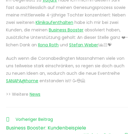
Im Gegensatz zu
Vorjahr
habe ich mich in diesem Jahr
fast ausschliesslich auf meinen Genesungsprozess sowie
meine mittlerweile 4-jährige Tochter konzentriert: Neben
zwei weiteren
Klinikaufenthalten
habe ich mir bei zwei
Kunden, die meinen
Business Booster
absolviert haben,
zusätzliche Unterstützung geholt: An dieser Stelle ganz ❤️-
lichen Dank an
Ilona Roth
und
Stefan Weber
!🙏🏻💝
Auch wenn die Coronabedingten Massnahmen viele von
uns teilweise stark einschränken, so regen sie doch auch
zu neuen Ideen an, wodurch auch die neue Eventreihe
SANAPA@home
entstanden ist! 🥳😎🤗
>> Weitere
News
Weitere
Vorheriger Beitrag
Artikel
Business Booster: Kundenbeispiele
ansehen